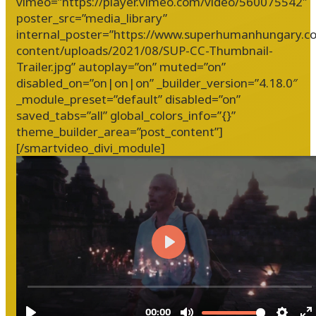
vimeo=”https://player.vimeo.com/video/560075542″
poster_src=”media_library”
internal_poster=”https://www.superhumanhungary.c
content/uploads/2021/08/SUP-CC-Thumbnail-
Trailer.jpg” autoplay=”on” muted=”on”
disabled_on=”on|on|on” _builder_version=”4.18.0″
_module_preset=”default” disabled=”on”
saved_tabs=”all” global_colors_info=”{}”
theme_builder_area=”post_content”]
[/smartvideo_divi_module]