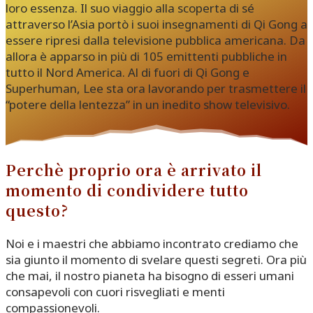
loro essenza. Il suo viaggio alla scoperta di sé
attraverso l’Asia portò i suoi insegnamenti di Qi Gong a
essere ripresi dalla televisione pubblica americana. Da
allora è apparso in più di 105 emittenti pubbliche in
tutto il Nord America. Al di fuori di Qi Gong e
Superhuman, Lee sta ora lavorando per trasmettere il
“potere della lentezza” in un inedito show televisivo.
Perchè proprio ora è arrivato il
momento di condividere tutto
questo?
Noi e i maestri che abbiamo incontrato crediamo che
sia giunto il momento di svelare questi segreti. Ora più
che mai, il nostro pianeta ha bisogno di esseri umani
consapevoli con cuori risvegliati e menti
compassionevoli.